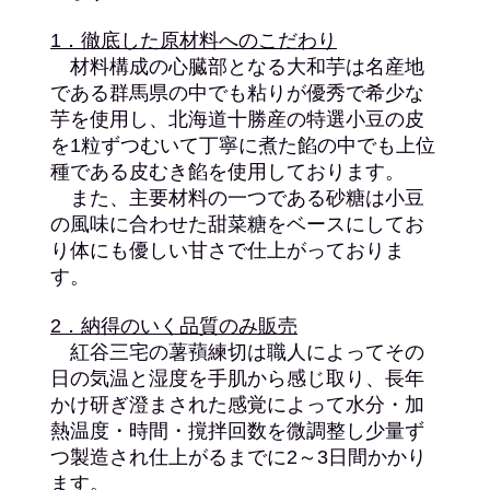
1．徹底した原材料へのこだわり
材料構成の心臓部となる大和芋は名産地
である群馬県の中でも粘りが優秀で希少な
芋を使用し、北海道十勝産の特選小豆の皮
を1粒ずつむいて丁寧に煮た餡の中でも上位
種である皮むき餡を使用しております。
また、主要材料の一つである砂糖は小豆
の風味に合わせた甜菜糖をベースにしてお
り体にも優しい甘さで仕上がっておりま
す。
2．納得のいく品質のみ販売
紅谷三宅の薯蕷練切は職人によってその
日の気温と湿度を手肌から感じ取り、長年
かけ研ぎ澄まされた感覚によって水分・加
熱温度・時間・撹拌回数を微調整し少量ず
つ製造され仕上がるまでに2～3日間かかり
ます。