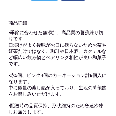
商品詳細
▪季節に合わせた無添加、高品質の薯蕷練り切
りです。
口溶けがよく後味がお口に残らないためお茶や
紅茶だけではなく、珈琲や日本酒、カクテルな
ど幅広い飲み物とペアリング相性が良い和菓子
です。
▪
赤5個、ピンク4個の
カーネーション
計9個入に
なります。
中に微量の漉し餡が入っており、生地の薯蕷餡
をお楽しみいただけます。
▪配送時の品質保持、形状維持のため急速冷凍
しお届けします。