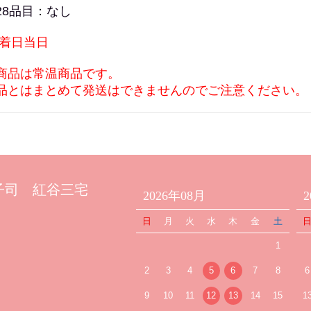
28品目：なし
到着日当日
商品は常温商品です。
品とはまとめて発送はできませんのでご注意ください。
子司 紅谷三宅
2026年08月
日
月
火
水
木
金
土
1
2
3
4
5
6
7
8
6
9
10
11
12
13
14
15
1