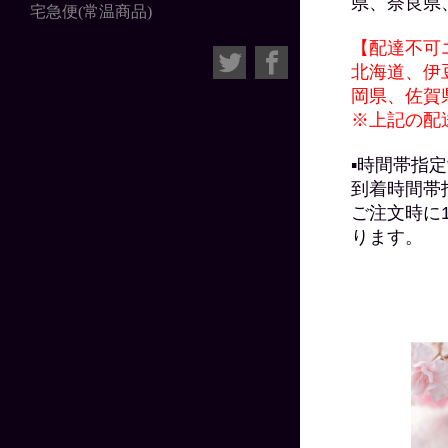
県、奈良県
宅急便(常温商品)
【配達不可
北海道、伊
岡県、佐賀
※上記の配
▪時間帯指
到着時間帯
ご注文時に
ります。