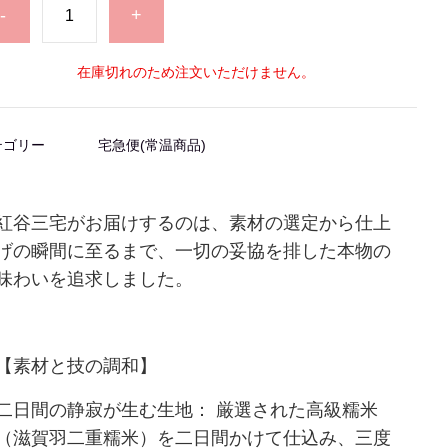
-
+
在庫切れのため注文いただけません。
テゴリー
宅急便(常温商品)
紅谷三宅がお届けするのは、素材の選定から仕上
げの瞬間に至るまで、一切の妥協を排した本物の
味わいを追求しました。
【素材と技の調和】
二日間の静寂が生む生地： 厳選された高級糯米
（滋賀羽二重糯米）を二日間かけて仕込み、三度