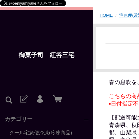
HOME
宅急便(常
御菓子司 紅谷三宅
春の息吹を
こちらの商
▪日付指定
【配送可能
カテゴリー
青森県、秋
都、山梨県
クール宅急便冷凍(冷凍商品)